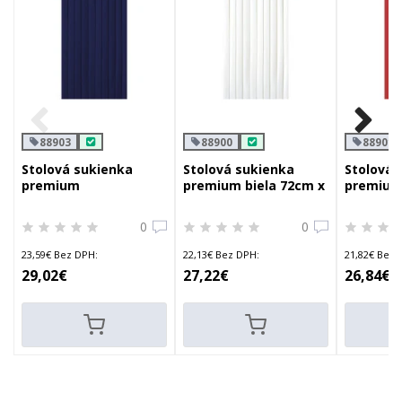
88903
88900
88901
Stolová sukienka
Stolová sukienka
Stolová 
premium
premium biela 72cm x
premium
tmavomodrá 72cm x
4m
72cm x 
4m
0
0
23,59€ Bez DPH:
22,13€ Bez DPH:
21,82€ Bez 
29,02€
27,22€
26,84€