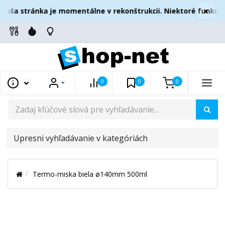
×
Naša stránka je momentálne v rekonštrukcii. Niektoré funkcie
0
0
0
UPRESNI
VYHĽADÁVANIE
V
Termo-miska biela ø140mm 500ml
KATEGÓRIÁCH