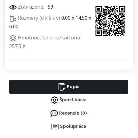
Zobrazené:
59
Rozmery (d x š x v)
0.00 x 14.50 x
6.00
Hmotnosť balenia/kartónu
257.5 g
Popis
Špecifikácia
Recenzie (0)
Spolupráca