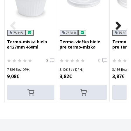
75315
75310
75300
Termo-miska biela
Termo-viečko biele
Termo-vi
ø127mm 460ml
pre termo-miska
pre ter
ø127mm
ø140mm
0
0
7,38€ Bez DPH:
3,10€ Bez DPH:
3,15€ Bez D
9,08€
3,82€
3,87€