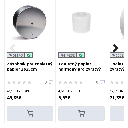
61143
H4282
60325
Zásobník pre toaletný
Toaletný papier
Toaletný
papier ≤ø25cm
harmony pro 2vrstvý
2vrstvý 
biely ø11cm 23m 200
ø25cm 2
útržkov
útržkov
0
0
40,53€ Bez DPH:
4,50€ Bez DPH:
17,36€ Bez 
49,85€
5,53€
21,35€