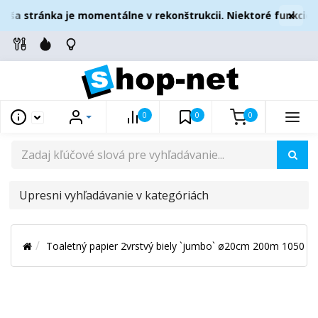
×
aša stránka je momentálne v rekonštrukcii. Niektoré funkcie 
0
0
0
UPRESNI
VYHĽADÁVANIE
V
Toaletný papier 2vrstvý biely `jumbo` ø20cm 200m 1050 út
KATEGÓRIÁCH