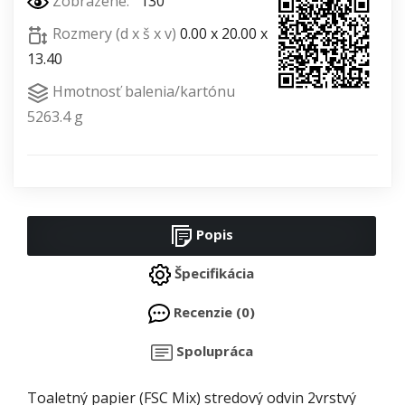
Zobrazené:
130
Rozmery (d x š x v)
0.00 x 20.00 x
13.40
Hmotnosť balenia/kartónu
5263.4 g
Popis
Špecifikácia
Recenzie (0)
Spolupráca
Toaletný papier (FSC Mix) stredový odvin 2vrstvý