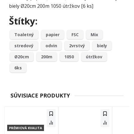
biely Ø20cm 200m 1050 útržkov [6 ks]
Štítky:
Toaletný
papier
FSC
Mix
stredový
odvin
2vrstvý
biely
Ø20cm
200m
1050
útržkov
6ks
SÚVISIACE PRODUKTY
PRÉMIOVÁ KVALITA