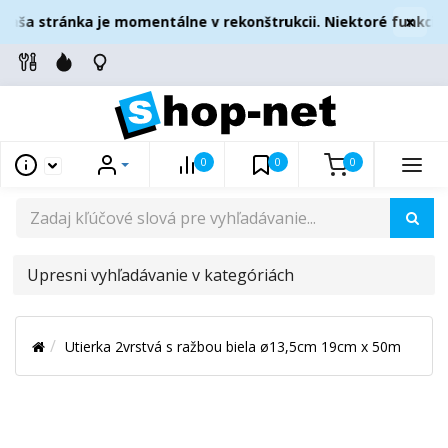
×
aša stránka je momentálne v rekonštrukcii. Niektoré funkcie 
0
0
0
UPRESNI
VYHĽADÁVANIE
V
Utierka 2vrstvá s ražbou biela ø13,5cm 19cm x 50m
KATEGÓRIÁCH