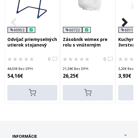
60952
60722
60113
Odvíjač priemyselných
Zásobník wimex pre
Kuchynsk
utierok stojanový
rolu s vnútorným
3vrstvá 
modrý
odvíjaním ø20cm
25,6cm x
útržkov
0
0
44,03€ Bez DPH:
21,34€ Bez DPH:
3,20€ Bez D
54,16€
26,25€
3,93€
INFORMÁCIE