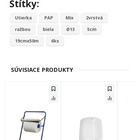
Štítky:
Utierka
PAP
Mix
2vrstvá
ražbou
biela
Ø13
5cm
19cmx50m
6ks
SÚVISIACE PRODUKTY