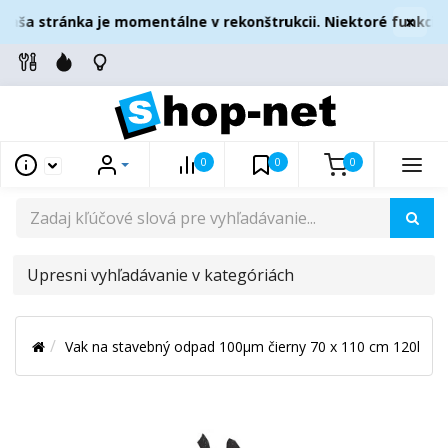
×
aša stránka je momentálne v rekonštrukcii. Niektoré funkcie 
0
0
0
UPRESNI
VYHĽADÁVANIE
V
Vak na stavebný odpad 100µm čierny 70 x 110 cm 120l
KATEGÓRIÁCH