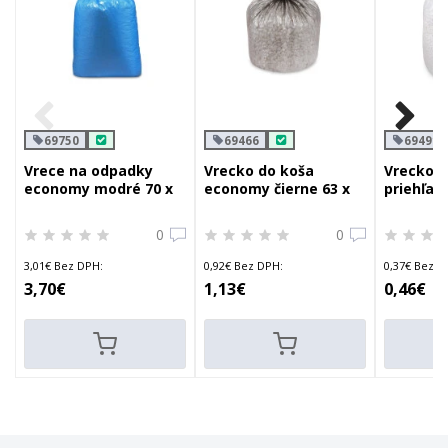
69750
69466
69491
Vrece na odpadky
Vrecko do koša
Vrecko d
economy modré 70 x
economy čierne 63 x
priehľad
110 cm 120l
74 cm 60l `l`
18l `s`
0
0
3,01€ Bez DPH:
0,92€ Bez DPH:
0,37€ Bez D
3,70€
1,13€
0,46€