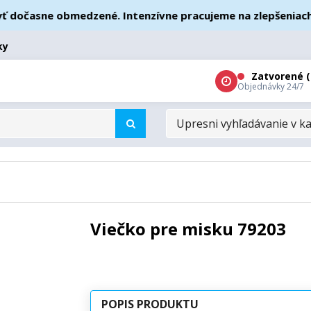
očasne obmedzené. Intenzívne pracujeme na zlepšeniach – ď
ky
Zatvorené (
Objednávky 24/7
UPRESNI
VYHĽADÁVANIE
V
KATEGÓRIÁCH
Viečko pre misku 79203
POPIS PRODUKTU