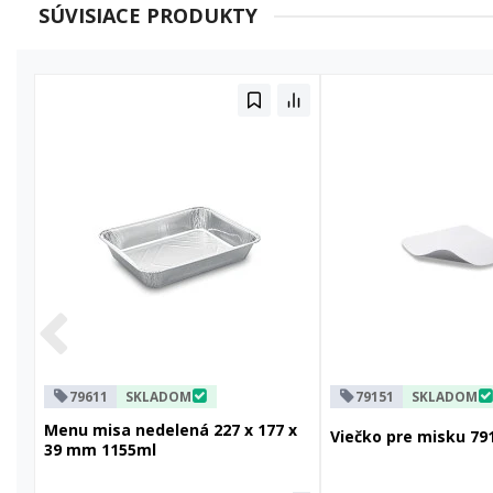
SÚVISIACE PRODUKTY
79611
SKLADOM
79151
SKLADOM
Menu misa nedelená 227 x 177 x
Viečko pre misku 79
39 mm 1155ml