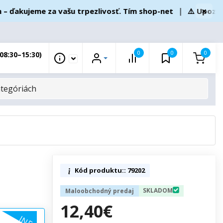
×
akujeme za vašu trpezlivosť. Tím shop-net
❘
⚠️ Upozornen
0
0
0
08:30–15:30)
Kód produktu:: 79202
SKLADOM
Maloobchodný predaj
12,40€
INFO