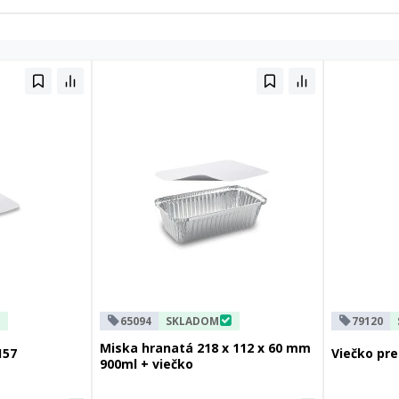
65094
SKLADOM
79120
Miska hranatá 218 x 112 x 60 mm
157
Viečko pre
900ml + viečko