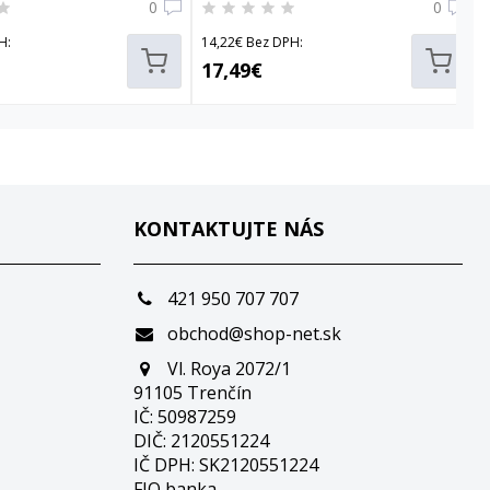
0
0
H:
14,22€ Bez DPH:
17,49€
KONTAKTUJTE NÁS
421 950 707 707
obchod@shop-net.sk
Vl. Roya 2072/1
91105 Trenčín
IČ: 50987259
DIČ: 2120551224
IČ DPH: SK2120551224
FIO banka