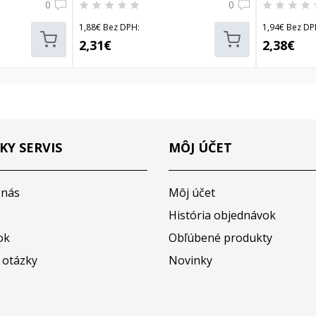
0
0
1,88€ Bez DPH:
1,94€ Bez DP
2,31€
2,38€
KY SERVIS
MÔJ ÚČET
 nás
Môj účet
História objednávok
ok
Obľúbené produkty
 otázky
Novinky