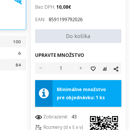
Bez DPH:
10,08€
EAN:
8591199792026
Do košíka
100
6
UPRAVTE MNOŽSTVO
84
Minimálne množstvo
pre objednávku: 1 ks
Zobrazené:
43
Rozmery (d x š x v)