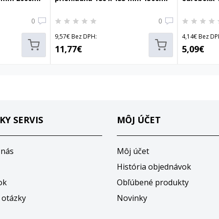
0
0
9,57€ Bez DPH:
4,14€ Bez DP
11,77€
5,09€
KY SERVIS
MÔJ ÚČET
 nás
Môj účet
História objednávok
ok
Obľúbené produkty
 otázky
Novinky