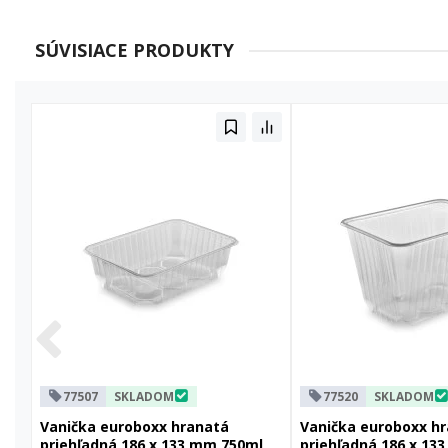
SÚVISIACE PRODUKTY
77507
SKLADOM
77520
SKLADOM
Vanička euroboxx hranatá
Vanička euroboxx h
priehľadná 186 x 133 mm 750ml
priehľadná 186 x 13