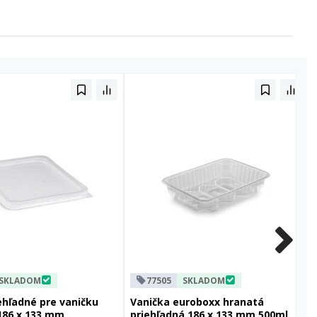
SKLADOM
77505
SKLADOM
ehľadné pre vaničku
Vanička euroboxx hranatá
186 x 133 mm
priehľadná 186 x 133 mm 500ml