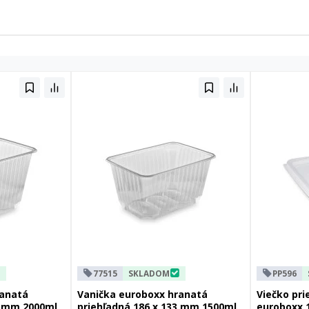
77515
SKLADOM
PP596
ranatá
Vanička euroboxx hranatá
Viečko pri
3 mm 2000ml
priehľadná 186 x 133 mm 1500ml
euroboxx 