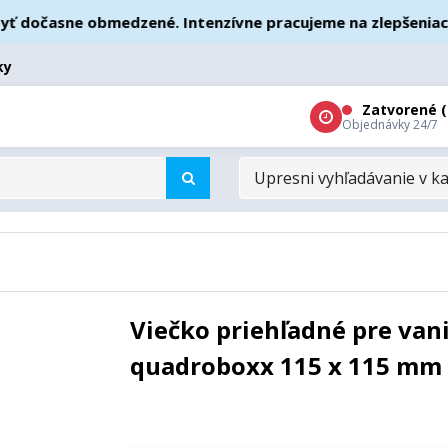
dočasne obmedzené. Intenzívne pracujeme na zlepšeniach – 
ky
Zatvorené (
Objednávky 24/7
UPRESNI
VYHĽADÁVANIE
V
KATEGÓRIÁCH
Viečko priehľadné pre van
quadroboxx 115 x 115 mm