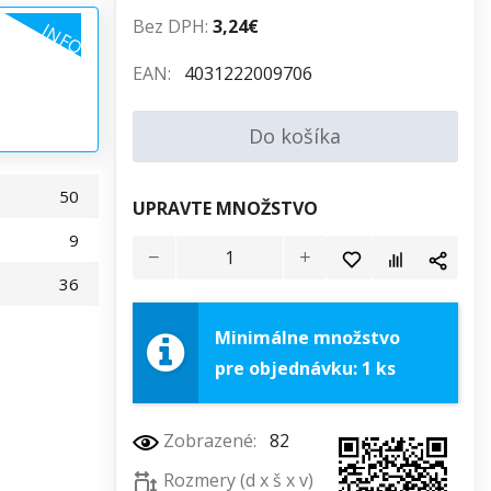
Bez DPH:
3,24€
INFO
EAN:
4031222009706
Do košíka
50
UPRAVTE MNOŽSTVO
9
36
Minimálne množstvo
pre objednávku: 1 ks
Zobrazené:
82
Rozmery (d x š x v)