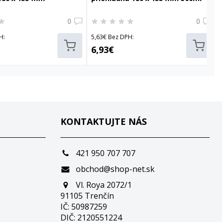
0
0
H:
5,63€ Bez DPH:
6,93€
KONTAKTUJTE NÁS
421 950 707 707
obchod@shop-net.sk
Vl. Roya 2072/1
91105 Trenčín
IČ: 50987259
DIČ: 2120551224