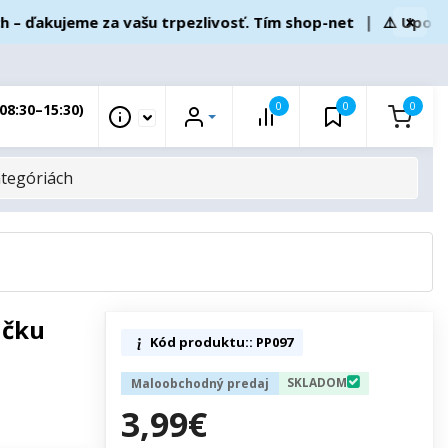
×
ďakujeme za vašu trpezlivosť. Tím shop-net
❘
⚠️ Upozornen
0
0
0
08:30–15:30)
ičku
Kód produktu:: PP097
SKLADOM
Maloobchodný predaj
3,99€