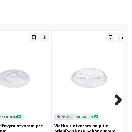
SKLADOM
76282
SKLADOM
krížovým otvorom pre
Viečko s otvorom na pitie
0mm
priehľadné pre pohár ø90mm