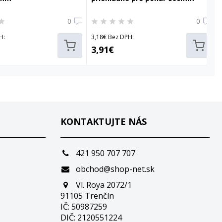
0
0
H:
3,18€ Bez DPH:
3,91€
KONTAKTUJTE NÁS
421 950 707 707
obchod@shop-net.sk
Vl. Roya 2072/1
91105 Trenčín
IČ: 50987259
DIČ: 2120551224