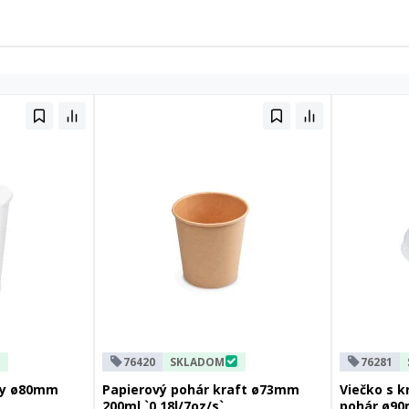
76420
SKLADOM
76281
ely ø80mm
Papierový pohár kraft ø73mm
Viečko s 
200ml `0,18l/7oz/s`
pohár ø9