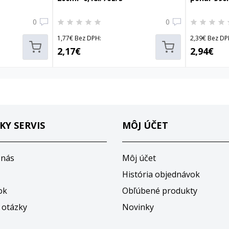
0
0
1,77€ Bez DPH:
2,39€ Bez DP
2,17€
2,94€
KY SERVIS
MÔJ ÚČET
 nás
Môj účet
História objednávok
ok
Obľúbené produkty
 otázky
Novinky