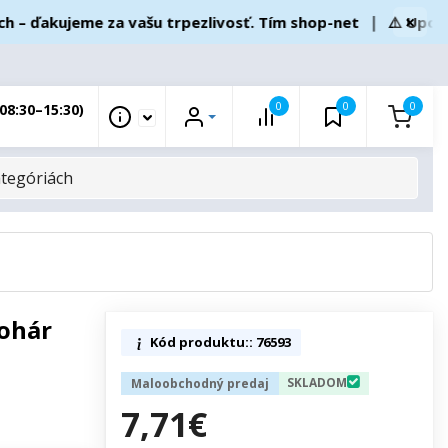
×
ďakujeme za vašu trpezlivosť. Tím shop-net
❘
⚠️ Upozorne
0
0
0
08:30–15:30)
pohár
Kód produktu:: 76593
SKLADOM
Maloobchodný predaj
7,71€