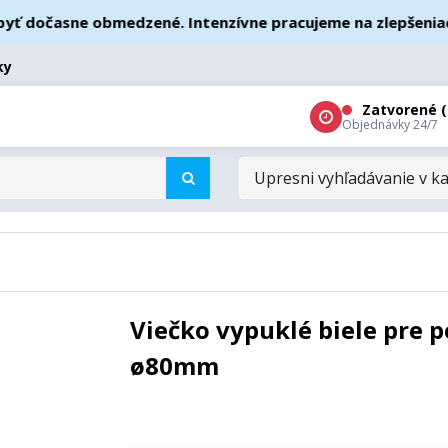
dočasne obmedzené. Intenzívne pracujeme na zlepšeniach – 
ky
Zatvorené (
Objednávky 24/7
UPRESNI
VYHĽADÁVANIE
V
KATEGÓRIÁCH
Viečko vypuklé biele pre 
ø80mm