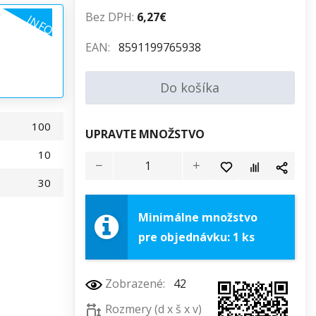
Bez DPH:
6,27€
INFO
EAN:
8591199765938
Do košíka
100
UPRAVTE MNOŽSTVO
10
30
Minimálne množstvo
pre objednávku: 1 ks
Zobrazené:
42
Rozmery (d x š x v)