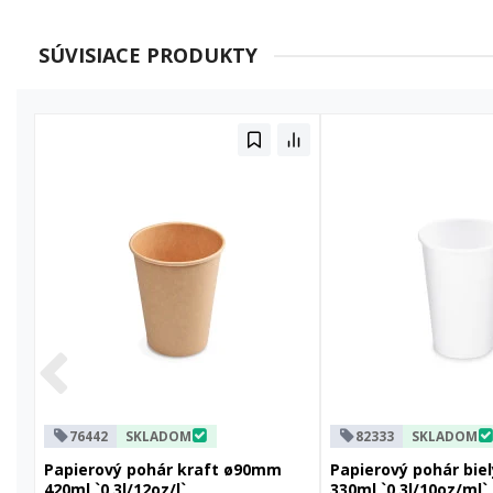
SÚVISIACE PRODUKTY
76442
SKLADOM
82333
SKLADOM
Papierový pohár kraft ø90mm
Papierový pohár bi
420ml `0,3l/12oz/l`
330ml `0,3l/10oz/ml`