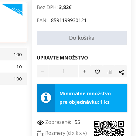
Bez DPH:
3,82€
INFO
EAN:
8591199930121
Do košíka
100
UPRAVTE MNOŽSTVO
10
100
Minimálne množstvo
pre objednávku: 1 ks
Zobrazené:
55
Rozmery (d x š x v)