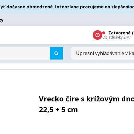
dočasne obmedzené. Intenzívne pracujeme na zlepšeniach – 
ky
Zatvorené (
Objednávky 24/7
UPRESNI
VYHĽADÁVANIE
V
KATEGÓRIÁCH
Vrecko číre s krížovým dn
22,5 + 5 cm