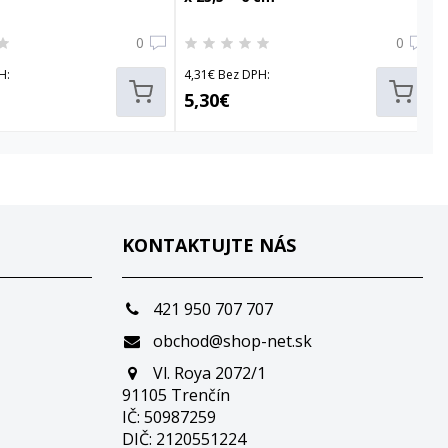
0
0
H:
4,31€ Bez DPH:
5,30€
KONTAKTUJTE NÁS
421 950 707 707
obchod@shop-net.sk
Vl. Roya 2072/1
91105 Trenčín
IČ: 50987259
DIČ: 2120551224