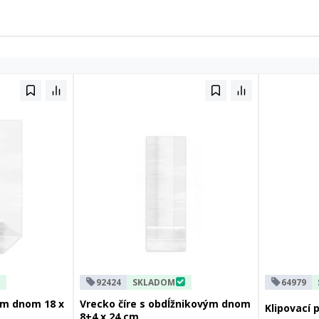
92424
SKLADOM
64979
vým dnom 18 x
Vrecko číre s obdĺžnikovým dnom
Klipovací 
8+4 x 24 cm