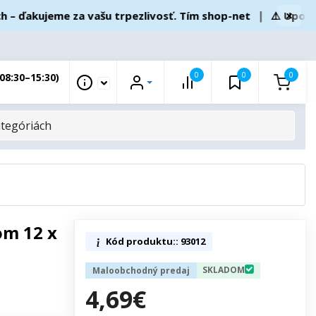
×
ďakujeme za vašu trpezlivosť. Tím shop-net
❘
⚠️ Upozorne
0
0
0
08:30–15:30)
om 12 x
Kód produktu:: 93012
SKLADOM
Maloobchodný predaj
4,69€