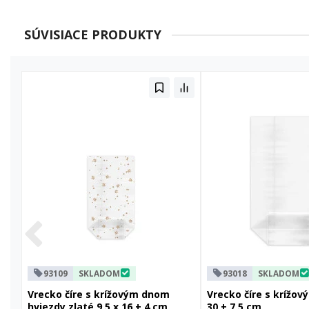
SÚVISIACE PRODUKTY
93109
SKLADOM
93018
SKLADOM
Vrecko číre s krížovým dnom
Vrecko číre s krížo
hviezdy zlaté 9,5 x 16 + 4 cm
30 + 7,5 cm