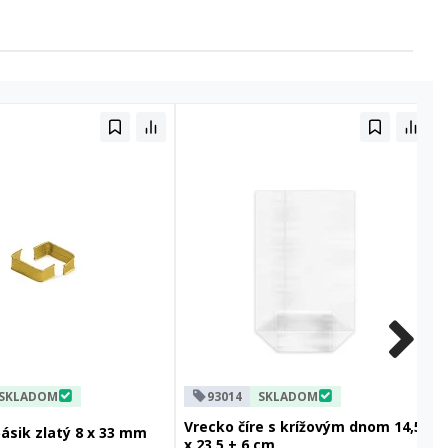
SKLADOM
93014
SKLADOM
Vrecko číre s krížovým dnom 14,5
pásik zlatý 8 x 33 mm
x 23,5 + 6 cm