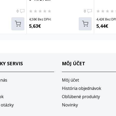
0
0
4,58€ Bez DPH:
4,42€ Bez DP
5,63€
5,44€
KY SERVIS
MÔJ ÚČET
 nás
Môj účet
História objednávok
ok
Obľúbené produkty
 otázky
Novinky