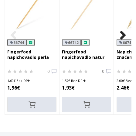
66744
66742
66746
Fingerfood
Fingerfood
Napichov
napichovadlo perla
napichovadlo natur
značeni
čierna 12cm
12cm
0
0
1,60€ Bez DPH:
1,57€ Bez DPH:
2,00€ Bez D
1,96€
1,93€
2,46€