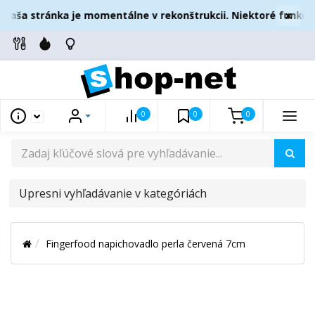
×
Naša stránka je momentálne v rekonštrukcii. Niektoré funkcie
0
0
0
UPRESNI
VYHĽADÁVANIE
V
Fingerfood napichovadlo perla červená 7cm
KATEGÓRIÁCH