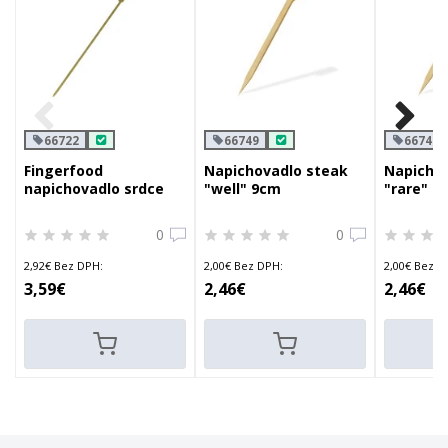
66722
66749
66747
Fingerfood
Napichovadlo steak
Napichov
napichovadlo srdce
"well" 9cm
"rare" 9
18cm
0
0
2,92€ Bez DPH:
2,00€ Bez DPH:
2,00€ Bez D
3,59€
2,46€
2,46€