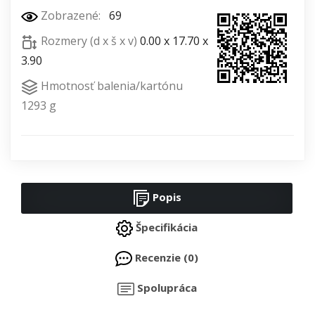
Zobrazené:
69
Rozmery (d x š x v)
0.00 x 17.70 x
3.90
Hmotnosť balenia/kartónu
1293 g
Popis
Špecifikácia
Recenzie (0)
Spolupráca