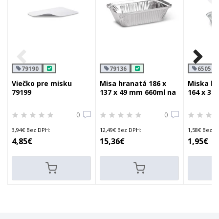
79190
79136
65056
Viečko pre misku
Misa hranatá 186 x
Miska hr
79199
137 x 49 mm 660ml na
164 x 36
cestoviny
viečko
0
0
3,94€ Bez DPH:
12,49€ Bez DPH:
1,58€ Bez D
4,85€
15,36€
1,95€