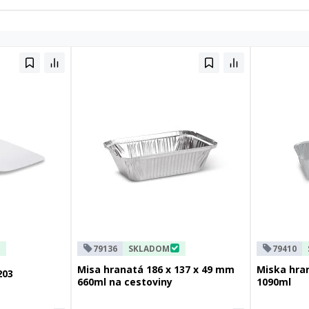
79136
SKLADOM
79410
Misa hranatá 186 x 137 x 49 mm
Miska hra
203
660ml na cestoviny
1090ml