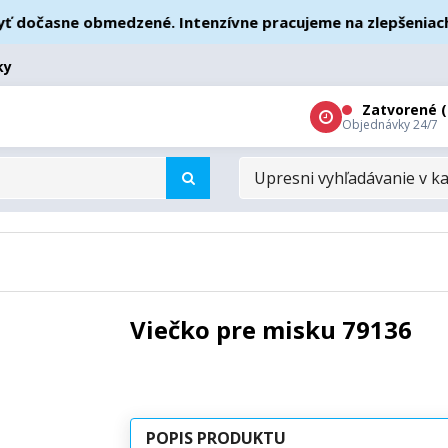
očasne obmedzené. Intenzívne pracujeme na zlepšeniach – ď
ky
Zatvorené (
Objednávky 24/7
UPRESNI
VYHĽADÁVANIE
V
KATEGÓRIÁCH
Viečko pre misku 79136
POPIS PRODUKTU