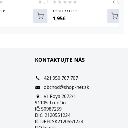
0
0
PH:
1,58€ Bez DPH:
1,95€
KONTAKTUJTE NÁS
421 950 707 707
obchod@shop-net.sk
Vl. Roya 2072/1
91105 Trenčín
IČ: 50987259
DIČ: 2120551224
IČ DPH: SK2120551224
FIO banka