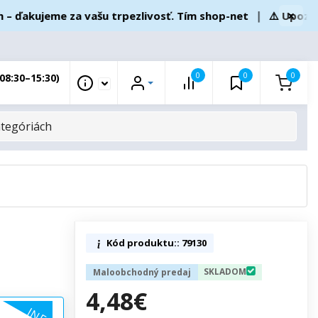
×
akujeme za vašu trpezlivosť. Tím shop-net
❘
⚠️ Upozornen
0
0
0
08:30–15:30)
Kód produktu:: 79130
SKLADOM
Maloobchodný predaj
4,48€
INFO