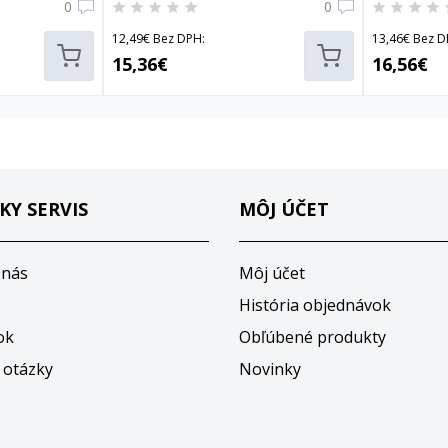
0
0
12,49€ Bez DPH:
13,46€ Bez D
15,36€
16,56€
KY SERVIS
MÔJ ÚČET
 nás
Môj účet
História objednávok
ok
Obľúbené produkty
 otázky
Novinky