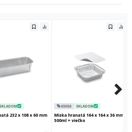
SKLADOM
65056
SKLADOM
natá 232 x 108 x 60 mm
Miska hranatá 164 x 164 x 36 mm
500ml + viečko