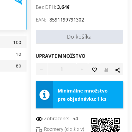
Bez DPH:
3,64€
EAN:
8591199791302
Do košíka
100
10
UPRAVTE MNOŽSTVO
80
Minimálne množstvo
pre objednávku: 1 ks
Zobrazené:
54
Rozmery (d x š x v)