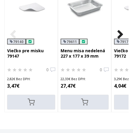
79140
79611
79170
Viečko pre misku
Menu misa nedelená
Viečko p
79147
227 x 177 x 39 mm
79172
1155ml
0
0
2,82€ Bez DPH:
22,33€ Bez DPH:
3,29€ Bez D
3,47€
27,47€
4,04€