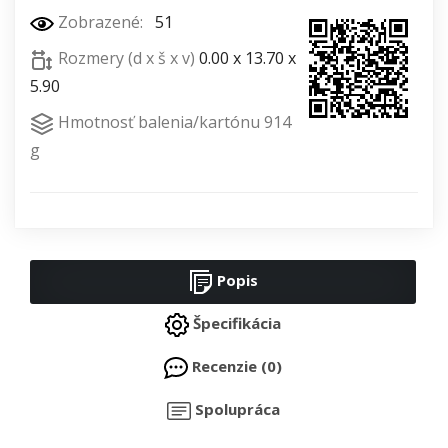
Zobrazené:
51
Rozmery (d x š x v)
0.00 x 13.70 x
5.90
Hmotnosť balenia/kartónu 914
g
Popis
Špecifikácia
Recenzie (0)
Spolupráca