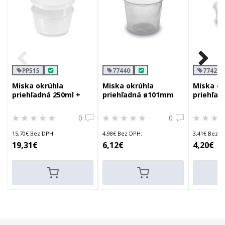
PP515
77440
77420
Miska okrúhla
Miska okrúhla
Miska ok
priehľadná 250ml +
priehľadná ø101mm
priehľa
viečko
400ml
200ml
0
0
15,70€ Bez DPH:
4,98€ Bez DPH:
3,41€ Bez D
19,31€
6,12€
4,20€