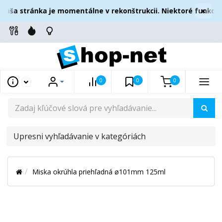
×
aša stránka je momentálne v rekonštrukcii. Niektoré funkcie 
0
0
0
UPRESNI
VYHĽADÁVANIE
V
Miska okrúhla priehľadná ø101mm 125ml
KATEGÓRIÁCH