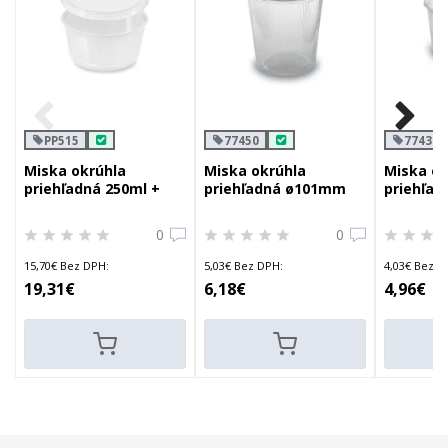
PP515
77450
77430
Miska okrúhla
Miska okrúhla
Miska ok
priehľadná 250ml +
priehľadná ø101mm
priehľa
viečko
500ml
300ml
0
0
15,70€ Bez DPH:
5,03€ Bez DPH:
4,03€ Bez D
19,31€
6,18€
4,96€