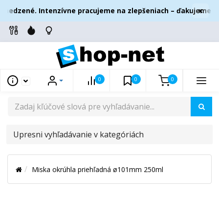
×
medzené. Intenzívne pracujeme na zlepšeniach – ďakujeme za v
0
0
0
UPRESNI
VYHĽADÁVANIE
V
Miska okrúhla priehľadná ø101mm 250ml
KATEGÓRIÁCH