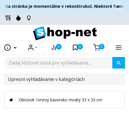
×
aša stránka je momentálne v rekonštrukcii. Niektoré funkcie 
0
0
0
UPRESNI
VYHĽADÁVANIE
V
Obrúsok 1vrstvý bavorsko modrý 33 x 33 cm
KATEGÓRIÁCH