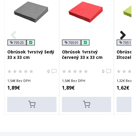
70525
70501
70517
Obrúsok 1vrstvý šedý
Obrúsok 1vrstvý
Obrúsok 
33 x 33 cm
červený 33 x 33 cm
žltozele
0
0
1,54€ Bez DPH:
1,54€ Bez DPH:
1,32€ Bez D
1,89€
1,89€
1,62€