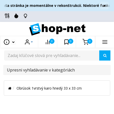
×
aša stránka je momentálne v rekonštrukcii. Niektoré funkcie
0
0
0
UPRESNI
VYHĽADÁVANIE
V
Obrúsok 1vrstvý karo hnedý 33 x 33 cm
KATEGÓRIÁCH