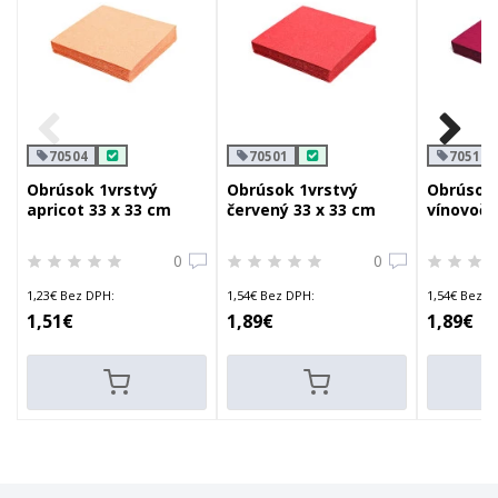
70504
70501
70514
Obrúsok 1vrstvý
Obrúsok 1vrstvý
Obrúsok 
apricot 33 x 33 cm
červený 33 x 33 cm
vínovoče
cm
0
0
1,23€ Bez DPH:
1,54€ Bez DPH:
1,54€ Bez D
1,51€
1,89€
1,89€