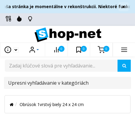
×
aša stránka je momentálne v rekonštrukcii. Niektoré funkcie
0
0
0
UPRESNI
VYHĽADÁVANIE
V
Obrúsok 1vrstvý biely 24 x 24 cm
KATEGÓRIÁCH