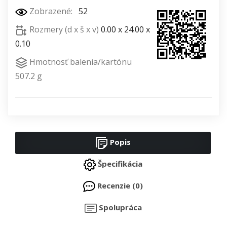
Zobrazené:
52
Rozmery (d x š x v)
0.00 x 24.00 x
0.10
Hmotnosť balenia/kartónu
507.2 g
Popis
Špecifikácia
Recenzie (0)
Spolupráca