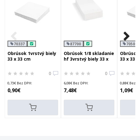
70337
87700
70500
Obrúsok 1vrstvý biely
Obrúsok 1/8 skladanie
Obrúsok 
33 x 33 cm
hf 3vrstvý biely 33 x
33 x 33 
33 cm
0
0
0,73€ Bez DPH:
6,08€ Bez DPH:
0,88€ Bez D
0,90€
7,48€
1,09€