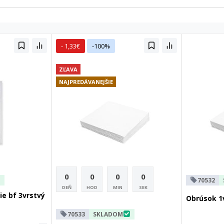
- 1,33€
-100%
ZĽAVA
NAJPREDÁVANEJŠIE
0
0
0
0
70532
DEŇ
HOD
MIN
SEK
ie bf 3vrstvý
Obrúsok 1v
70533
SKLADOM