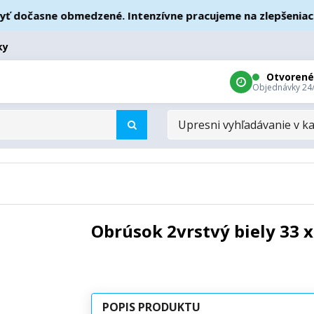
dočasne obmedzené. Intenzívne pracujeme na zlepšeniach – 
ky
Otvorené
Objednávky 24
UPRESNI
VYHĽADÁVANIE
V
KATEGÓRIÁCH
Obrúsok 2vrstvý biely 33 x
POPIS PRODUKTU