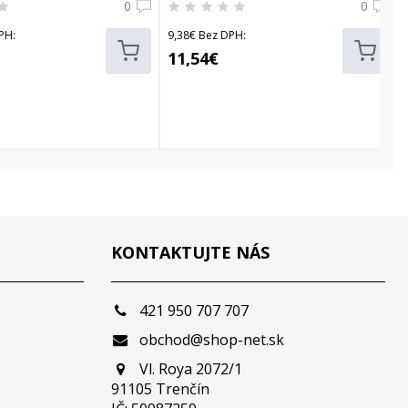
0
0
PH:
9,38€ Bez DPH:
11,54€
KONTAKTUJTE NÁS
421 950 707 707
obchod@shop-net.sk
Vl. Roya 2072/1
91105 Trenčín