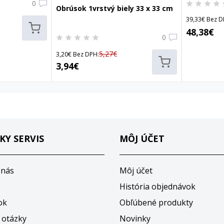
0
Obrúsok 1vrstvý biely 33 x 33 cm
39,33€ Bez D
48,38€
0
5,27€
3,20€ Bez DPH:
3,94€
KY SERVIS
MÔJ ÚČET
 nás
Môj účet
História objednávok
ok
Obľúbené produkty
 otázky
Novinky