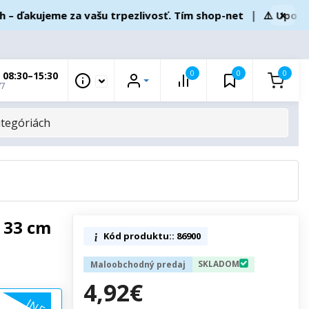
×
ďakujeme za vašu trpezlivosť. Tím shop-net
❘
⚠️ Upozornen
0
0
0
 08:30–15:30
/7
 33 cm
Kód produktu:: 86900
SKLADOM
Maloobchodný predaj
4,92€
INFO