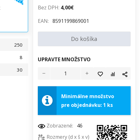
Bez DPH:
4,00€
x
EAN:
8591199869001
Do košíka
250
8
UPRAVTE MNOŽSTVO
30
Minimálne množstvo
pre objednávku: 1 ks
Zobrazené:
46
Rozmery (d x š x v)