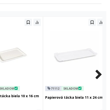
SKLADOM
71112
SKLADOM
tácka biela 10 x 16 cm
Papierová tácka biela 11 x 24 cm