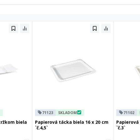
71123
SKLADOM
71102
tržkom biela
Papierová tácka biela 16 x 20 cm
Papierová 
`č.4,5`
`č.3`