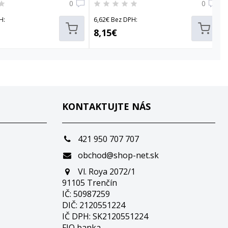
0
0
H:
6,62€ Bez DPH:
8,15€
KONTAKTUJTE NÁS
421 950 707 707
obchod@shop-net.sk
Vl. Roya 2072/1
91105 Trenčín
IČ: 50987259
DIČ: 2120551224
IČ DPH: SK2120551224
FIO banka