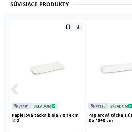
SÚVISIACE PRODUKTY
71101
SKLADOM
71115
SKLADOM
Papierová tácka biela 7 x 14 cm
Papierová tácka s ú
`č.2`
8 x 18+3 cm