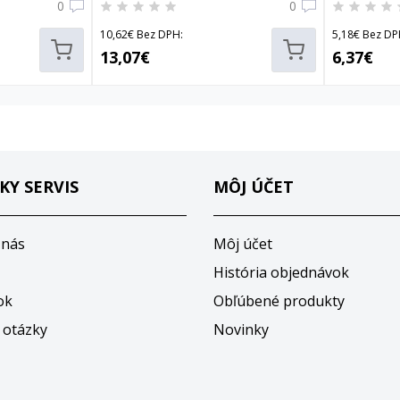
0
0
10,62€ Bez DPH:
5,18€ Bez DP
13,07€
6,37€
KY SERVIS
MÔJ ÚČET
 nás
Môj účet
História objednávok
ok
Obľúbené produkty
 otázky
Novinky