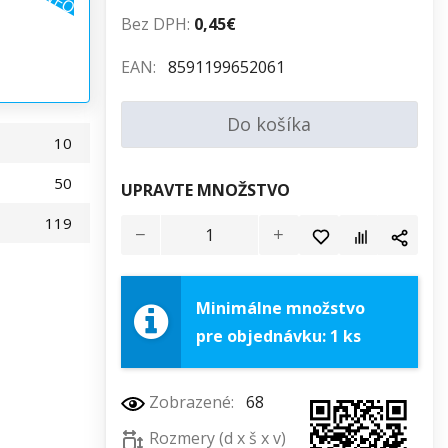
Bez DPH:
0,45€
EAN:
8591199652061
Do košíka
10
50
UPRAVTE MNOŽSTVO
119
Minimálne množstvo
pre objednávku: 1 ks
Zobrazené:
68
Rozmery (d x š x v)