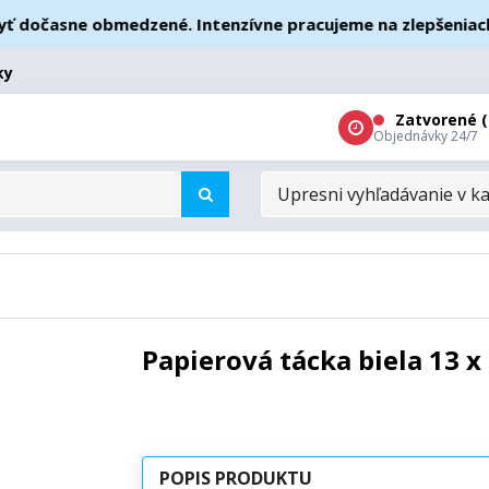
očasne obmedzené. Intenzívne pracujeme na zlepšeniach – ď
ky
Zatvorené (
Objednávky 24/7
UPRESNI
VYHĽADÁVANIE
V
KATEGÓRIÁCH
Papierová tácka biela 13 x
POPIS PRODUKTU