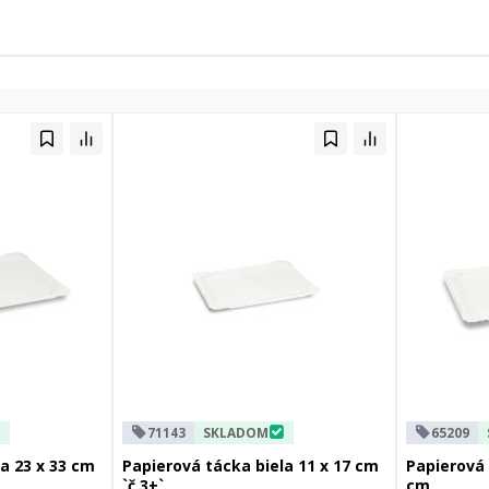
71143
SKLADOM
65209
a 23 x 33 cm
Papierová tácka biela 11 x 17 cm
Papierová 
`č.3+`
cm