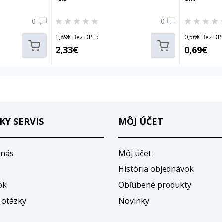
0
0
1,89€ Bez DPH:
0,56€ Bez DP
2,33€
0,69€
KY SERVIS
MÔJ ÚČET
 nás
Môj účet
História objednávok
ok
Obľúbené produkty
 otázky
Novinky