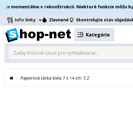
e momentálne v rekonštrukcii. Niektoré funkcie môžu byť d
Info linky
Zľavnené
Skontrolujte stav objedáv
Kategórie
Papierová tácka biela 7 x 14 cm `č.2`