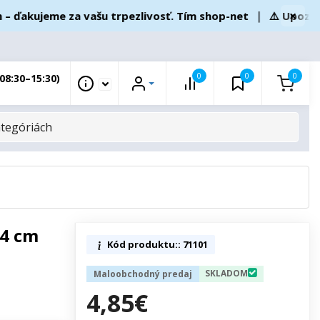
×
akujeme za vašu trpezlivosť. Tím shop-net
❘
⚠️ Upozornen
0
0
0
08:30–15:30)
14 cm
Kód produktu:: 71101
SKLADOM
Maloobchodný predaj
4,85€