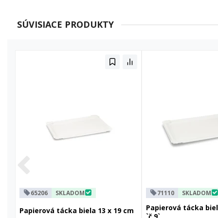
SÚVISIACE PRODUKTY
65206
SKLADOM
71110
SKLADOM
Papierová tácka biel
Papierová tácka biela 13 x 19 cm
`č.9`