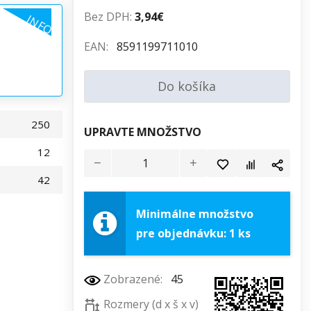
Bez DPH:
3,94€
INFO
EAN:
8591199711010
Do košíka
250
UPRAVTE MNOŽSTVO
12
42
Minimálne množstvo
pre objednávku: 1 ks
Zobrazené:
45
Rozmery (d x š x v)