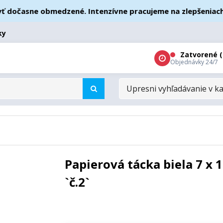
očasne obmedzené. Intenzívne pracujeme na zlepšeniach – ď
ky
Zatvorené (
Objednávky 24/7
UPRESNI
VYHĽADÁVANIE
V
KATEGÓRIÁCH
Papierová tácka biela 7 x 
`č.2`