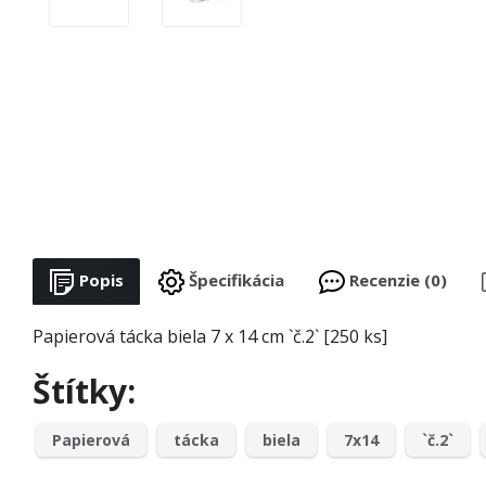
Popis
Špecifikácia
Recenzie (0)
Papierová tácka biela 7 x 14 cm `č.2` [250 ks]
Štítky:
Papierová
tácka
biela
7x14
`č.2`