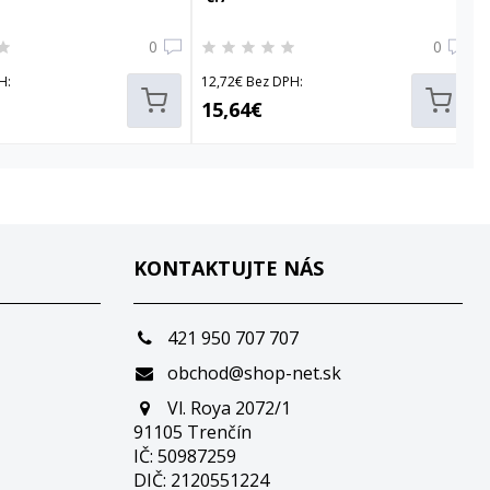
0
0
H:
12,72€ Bez DPH:
15,64€
KONTAKTUJTE NÁS
421 950 707 707
obchod@shop-net.sk
Vl. Roya 2072/1
91105 Trenčín
IČ: 50987259
DIČ: 2120551224