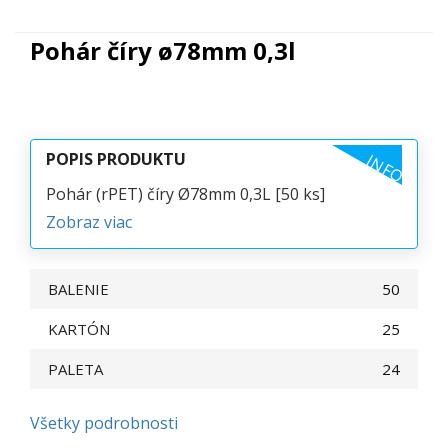
Pohár číry ø78mm 0,3l
POPIS PRODUKTU
INFO
Pohár (rPET) číry Ø78mm 0,3L [50 ks]
Zobraz viac
BALENIE
50
KARTÓN
25
PALETA
24
Všetky podrobnosti