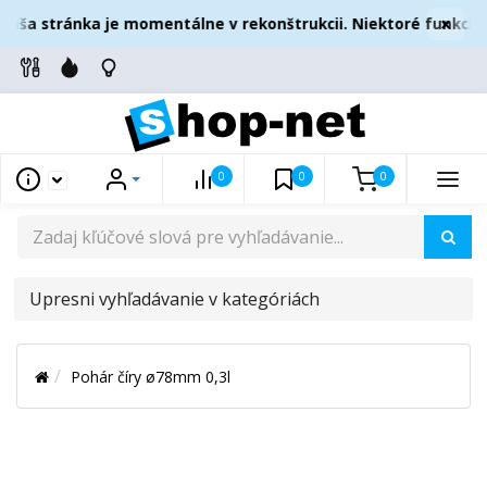
×
aša stránka je momentálne v rekonštrukcii. Niektoré funkcie 
0
0
0
UPRESNI
VYHĽADÁVANIE
V
Pohár číry ø78mm 0,3l
KATEGÓRIÁCH