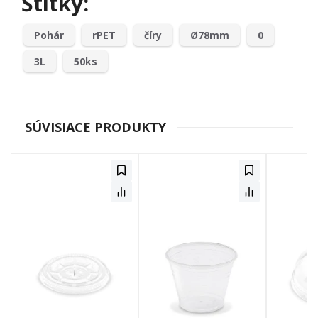
Štítky:
Pohár
rPET
číry
Ø78mm
0
3L
50ks
SÚVISIACE PRODUKTY