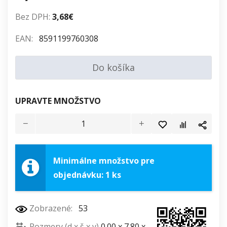
Bez DPH:
3,68€
EAN:
8591199760308
Do košíka
UPRAVTE MNOŽSTVO
Minimálne množstvo pre
objednávku: 1 ks
Zobrazené:
53
Rozmery (d x š x v)
0.00 x 7.80 x