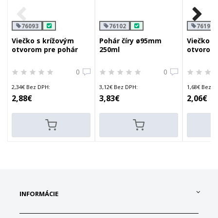
76093
76102
76196
Viečko s krížovým
Pohár číry ø95mm
Viečko v
otvorom pre pohár
250ml
otvorom 
ø78mm
ø95mm
0
0
2,34€ Bez DPH:
3,12€ Bez DPH:
1,68€ Bez D
2,88€
3,83€
2,06€
INFORMÁCIE