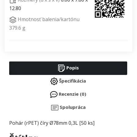
12.80
Hmotnosť balenia/kartónu
379.6 g
Popis
Špecifikácia
Recenzie (0)
Spolupráca
Pohár (rPET) číry Ø78mm 0,3L [50 ks]