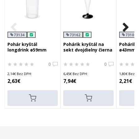
73134
73162
73104
Pohár kryštál
Pohárik kryštál na
Pohárik 
longdrink ø59mm
sekt dvojdielny čierna
ø43mm 2c
2cl/4cl/0,3l
stopka ø60mm 0,1l
0
0
2,14€ Bez DPH:
6,45€ Bez DPH:
1,80€ Bez D
2,63€
7,94€
2,21€