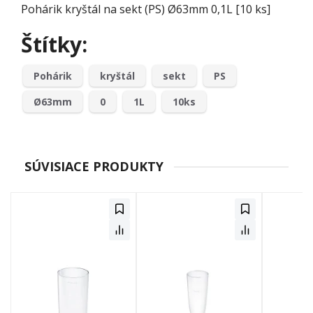
Pohárik kryštál na sekt (PS) Ø63mm 0,1L [10 ks]
Štítky:
Pohárik
kryštál
sekt
PS
Ø63mm
0
1L
10ks
SÚVISIACE PRODUKTY