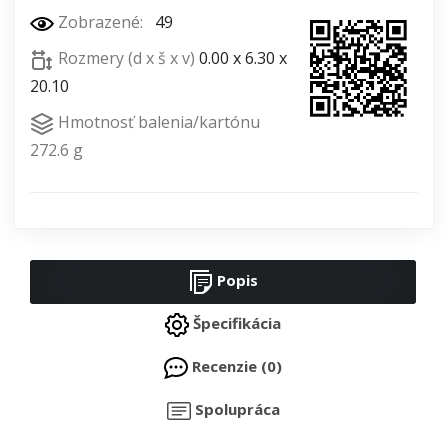
Zobrazené:
49
Rozmery (d x š x v)
0.00 x 6.30 x
20.10
Hmotnosť balenia/kartónu
272.6 g
Popis
Špecifikácia
Recenzie (0)
Spolupráca