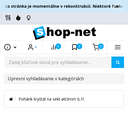
×
aša stránka je momentálne v rekonštrukcii. Niektoré funkcie 
0
0
0
UPRESNI
VYHĽADÁVANIE
V
Pohárik kryštál na sekt ø63mm 0,1l
KATEGÓRIÁCH