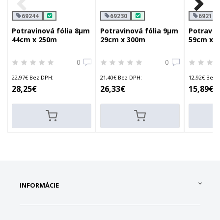
69244
69230
69216
Potravinová fólia 8µm
Potravinová fólia 9µm
Potravin
44cm x 250m
29cm x 300m
59cm x 
jednotli
0
0
22,97€ Bez DPH:
21,40€ Bez DPH:
12,92€ Bez 
28,25€
26,33€
15,89€
INFORMÁCIE