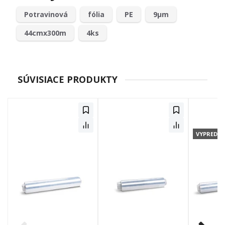
Potravinová
fólia
PE
9µm
44cmx300m
4ks
SÚVISIACE PRODUKTY
VYPREDA