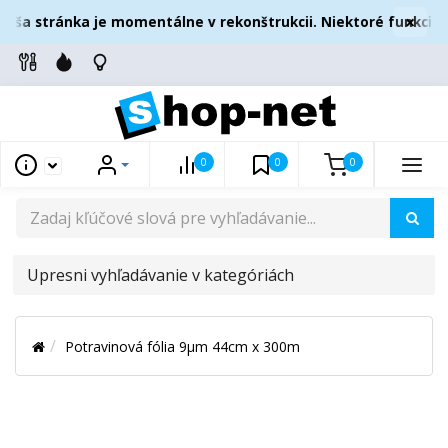
×
aša stránka je momentálne v rekonštrukcii. Niektoré funkcie 
0
0
0
UPRESNI
VYHĽADÁVANIE
V
Potravinová fólia 9µm 44cm x 300m
KATEGÓRIÁCH