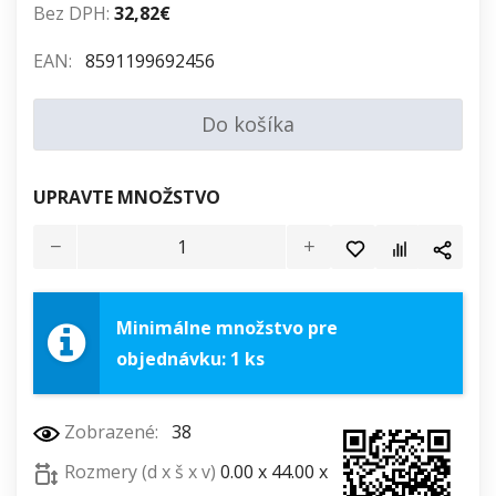
Bez DPH:
32,82€
EAN:
8591199692456
Do košíka
UPRAVTE MNOŽSTVO
Minimálne množstvo pre
objednávku: 1 ks
Zobrazené:
38
Rozmery (d x š x v)
0.00 x 44.00 x