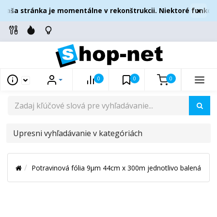
×
aša stránka je momentálne v rekonštrukcii. Niektoré funkcie
0
0
0
UPRESNI
VYHĽADÁVANIE
V
Potravinová fólia 9µm 44cm x 300m jednotlivo balená
KATEGÓRIÁCH