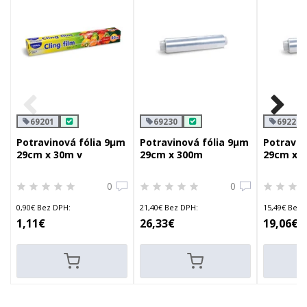
69201
69230
69229
Potravinová fólia 9µm
Potravinová fólia 9µm
Potravin
29cm x 30m v
29cm x 300m
29cm x 
rezacom boxe
0
0
0,90€ Bez DPH:
21,40€ Bez DPH:
15,49€ Bez 
1,11€
26,33€
19,06€