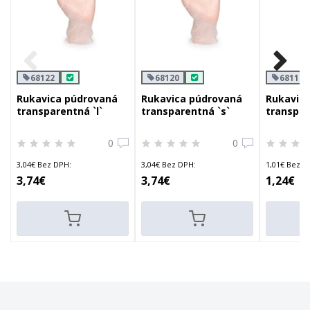
68122
68120
68119
Rukavica púdrovaná
Rukavica púdrovaná
Rukavica
transparentná `l`
transparentná `s`
transpar
boxe
0
0
3,04€ Bez DPH:
3,04€ Bez DPH:
1,01€ Bez D
3,74€
3,74€
1,24€