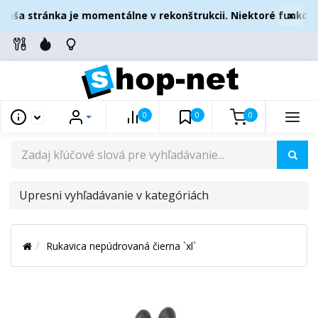
×
aša stránka je momentálne v rekonštrukcii. Niektoré funkcie 
0
0
0
UPRESNI
VYHĽADÁVANIE
V
Rukavica nepúdrovaná čierna `xl`
KATEGÓRIÁCH