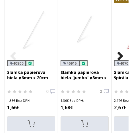
40800
40915
40701
Slamka papierová
Slamka papierová
Slamka 
biela ø6mm x 20cm
biela `jumbo` ø8mm x
špirála 
15cm
`jumbo`
0
0
1,35€ Bez DPH:
1,36€ Bez DPH:
2,17€ Bez D
1,66€
1,68€
2,67€