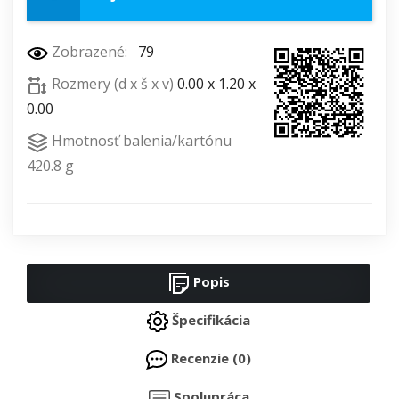
Zobrazené:
79
Rozmery (d x š x v)
0.00 x 1.20 x
0.00
Hmotnosť balenia/kartónu
420.8 g
Popis
Špecifikácia
Recenzie (0)
Spolupráca