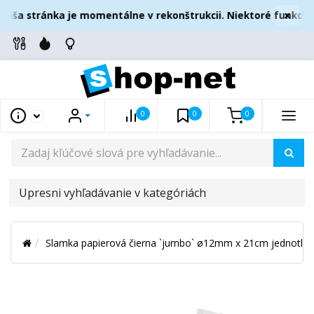
×
aša stránka je momentálne v rekonštrukcii. Niektoré funkcie 
0
0
0
UPRESNI
VYHĽADÁVANIE
V
Slamka papierová čierna `jumbo` ø12mm x 21cm jednotliv
KATEGÓRIÁCH