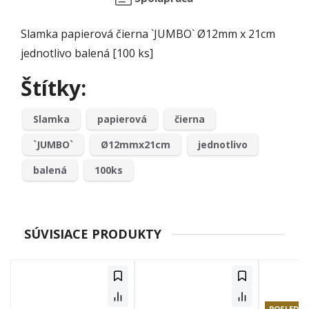
Slamka papierová čierna `JUMBO` Ø12mm x 21cm
jednotlivo balená [100 ks]
Štítky:
Slamka
papierová
čierna
`JUMBO`
Ø12mmx21cm
jednotlivo
balená
100ks
SÚVISIACE PRODUKTY
POSLEDNÉ