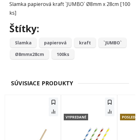
Slamka papierová kraft `JUMBO` Ø8mm x 28cm [100
ks]
Štítky:
Slamka
papierová
kraft
`JUMBO`
Ø8mmx28cm
100ks
SÚVISIACE PRODUKTY
VYPREDANÉ
POSLEDNÉ