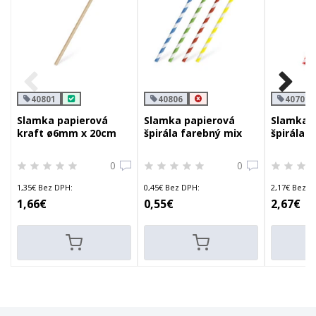
40801
40806
40701
Slamka papierová
Slamka papierová
Slamka 
kraft ø6mm x 20cm
špirála farebný mix
špirála 
ø6mm x 20cm
`jumbo`
0
0
1,35€ Bez DPH:
0,45€ Bez DPH:
2,17€ Bez D
1,66€
0,55€
2,67€