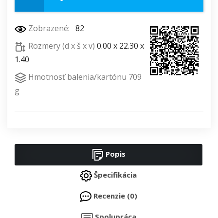
Zobrazené:
82
Rozmery (d x š x v)
0.00 x 22.30 x
1.40
Hmotnosť balenia/kartónu 709
g
Popis
Špecifikácia
Recenzie (0)
Spolupráca