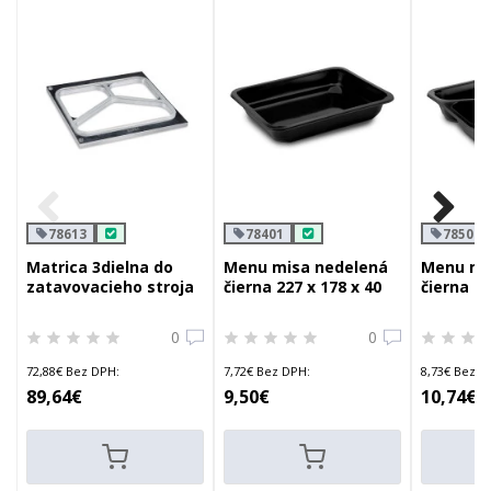
78613
78401
78503
Matrica 3dielna do
Menu misa nedelená
Menu mis
zatavovacieho stroja
čierna 227 x 178 x 40
čierna 22
wimex 78600
mm 1100ml
mm 1120
0
0
72,88€ Bez DPH:
7,72€ Bez DPH:
8,73€ Bez D
89,64€
9,50€
10,74€