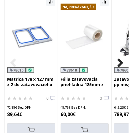
NAJPREDÁVANEJŠIE
78616
78618
78600
Matrica 178 x 127 mm
Fólia zatavovacia
Zatavova
x 2 do zatavovacieho
priehľadná 185mm x
pp misy 
stroja wimex 78600
250m do zatavovacích
strojov
0
0
72,88€ Bez DPH:
48,78€ Bez DPH:
642,25€ Bez
89,64€
60,00€
789,97€