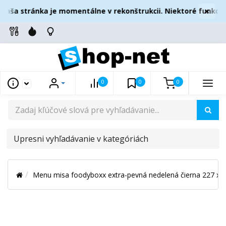
×
aša stránka je momentálne v rekonštrukcii. Niektoré funkcie
0
0
0
UPRESNI
VYHĽADÁVANIE
V
Menu misa foodyboxx extra-pevná nedelená čierna 227 x 
KATEGÓRIÁCH