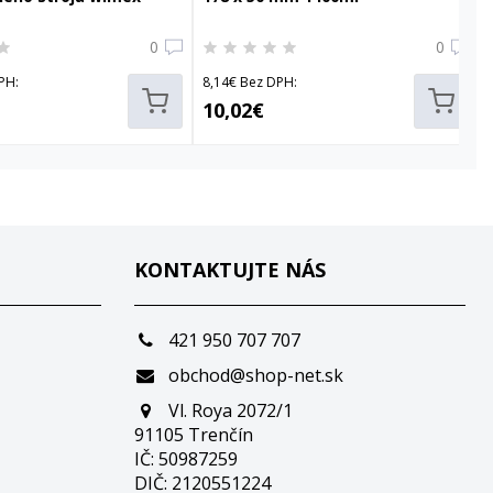
0
0
PH:
8,14€ Bez DPH:
10,02€
KONTAKTUJTE NÁS
421 950 707 707
obchod@shop-net.sk
Vl. Roya 2072/1
91105 Trenčín
IČ: 50987259
DIČ: 2120551224