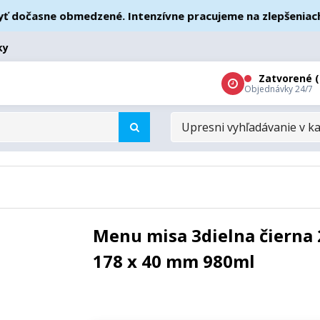
očasne obmedzené. Intenzívne pracujeme na zlepšeniach – ď
ky
Zatvorené (
Objednávky 24/7
UPRESNI
VYHĽADÁVANIE
V
KATEGÓRIÁCH
Menu misa 3dielna čierna 
178 x 40 mm 980ml