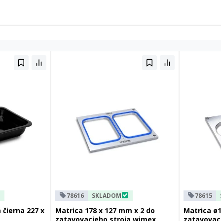
78616
SKLADOM
78615
čierna 227 x
Matrica 178 x 127 mm x 2 do
Matrica ø
zatavovacieho stroja wimex
zatavovac