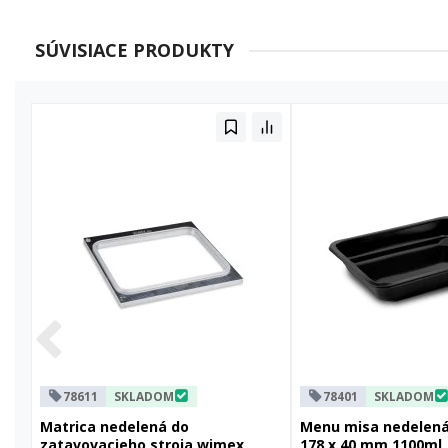
SÚVISIACE PRODUKTY
78611
SKLADOM
78401
SKLADOM
Matrica nedelená do
Menu misa nedelená 
zatavovacieho stroja wimex
178 x 40 mm 1100ml