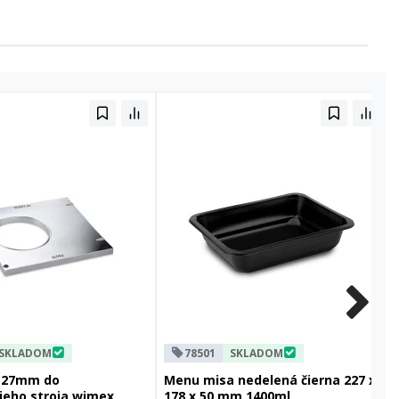
SKLADOM
78501
SKLADOM
127mm do
Menu misa nedelená čierna 227 x
ieho stroja wimex
178 x 50 mm 1400ml