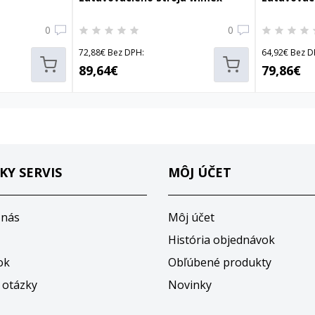
78600
78600
0
0
72,88€ Bez DPH:
64,92€ Bez D
89,64€
79,86€
KY SERVIS
MÔJ ÚČET
 nás
Môj účet
História objednávok
ok
Obľúbené produkty
 otázky
Novinky