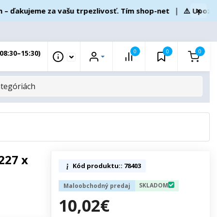
×
akujeme za vašu trpezlivosť. Tím shop-net
❘
⚠️ Upozornen
0
0
0
08:30–15:30)
227 x
Kód produktu:: 78403
SKLADOM
Maloobchodný predaj
10,02€