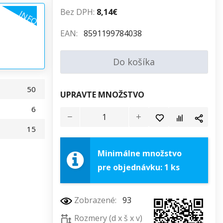
Bez DPH:
8,14€
INFO
EAN:
8591199784038
Do košíka
50
UPRAVTE MNOŽSTVO
6
15
Minimálne množstvo
pre objednávku: 1 ks
Zobrazené:
93
Rozmery (d x š x v)